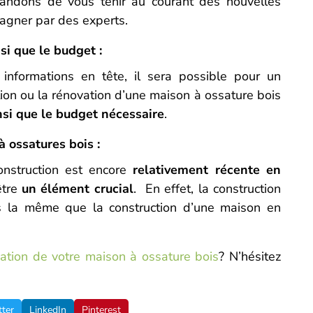
andons de vous tenir au courant des nouvelles
pagner par des experts.
si que le budget :
 informations en tête, il sera possible pour un
tion ou la rénovation d’une maison à ossature bois
nsi que le budget nécessaire
.
à ossatures bois :
onstruction est encore
relativement récente en
être
un élément crucial
. En effet, la construction
s la même que la construction d’une maison en
vation de votre maison à ossature bois
? N’hésitez
tter
LinkedIn
Pinterest