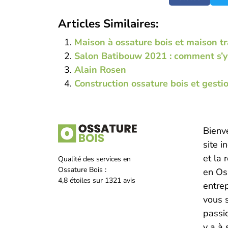
Articles Similaires:
Maison à ossature bois et maison tra
Salon Batibouw 2021 : comment s’y 
Alain Rosen
Construction ossature bois et gesti
Bienv
site i
et la 
Qualité des services en
Ossature Bois :
en Os
4,8
étoiles sur
1321
avis
entre
vous 
passio
y a à 